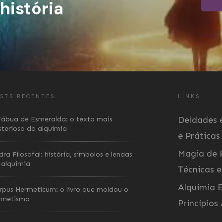
istória
STS RECENTES
LINKS
Deidades e
Tábua de Esmeralda: o texto mais
sterioso da alquimia
e Práticas
Magia de 
ra Filosofal: história, símbolos e lendas
 alquimia
Técnicas e
Alquimia E
rpus Hermeticum: o livro que moldou o
rmetismo
Princípios