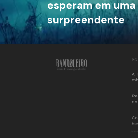
esperam em uma h
surpreendente
PO
A 
mi
Ped
da
Co
he