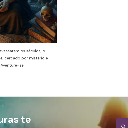
avessaram os séculos, o
, cercado por mistério e
o
Aventure-se
uras te
O 