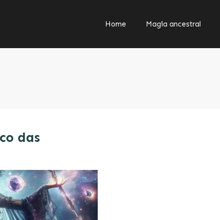
Home
Magia ancestral
ico das