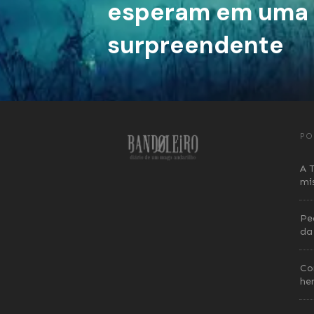
esperam em uma h
surpreendente
PO
A 
mi
Ped
da
Co
he