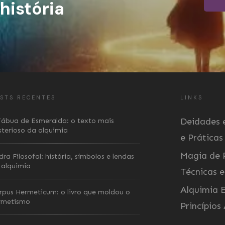
istória
STS RECENTES
LINKS
Deidades e
Tábua de Esmeralda: o texto mais
sterioso da alquimia
e Práticas
Magia de 
ra Filosofal: história, símbolos e lendas
 alquimia
Técnicas e
Alquimia E
rpus Hermeticum: o livro que moldou o
rmetismo
Princípios