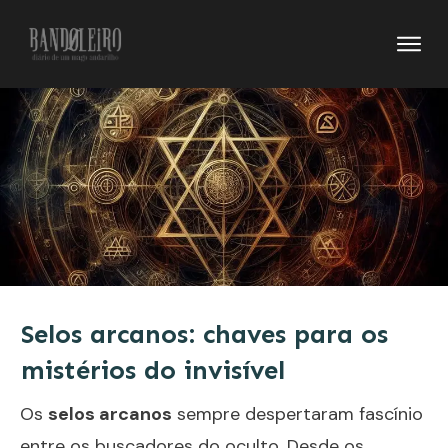
Selos arcanos: chaves para os
mistérios do invisível
Os
selos arcanos
sempre despertaram fascínio
entre os buscadores do oculto. Desde os