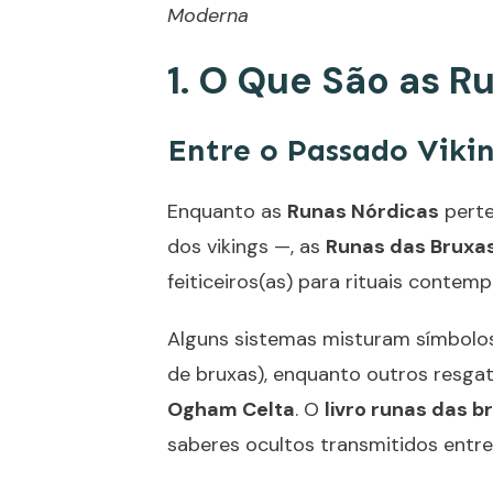
Moderna
1. O Que São as R
Entre o Passado Viki
Enquanto as
Runas Nórdicas
perte
dos vikings —, as
Runas das Bruxa
feiticeiros(as) para rituais contem
Alguns sistemas misturam símbolos
de bruxas), enquanto outros resg
Ogham Celta
. O
livro runas das b
saberes ocultos transmitidos entre 